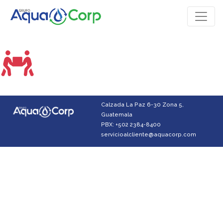
Calzada La Paz 6-30 Zona 5,
Guatemala
PBX: +502 2384-8400
servicioalcliente@aquacorp.com
Facebook
Instagram
YouTube
LinkedIn